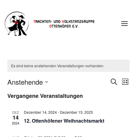
Zum
Inhalt
springen
Es sind keine anstehenden Veranstaltungen vorhanden.
Anstehende
Suche
Ver
Verans
Liste
Datum
Ans
Vergangene Veranstaltungen
Suche
wählen.
Nav
und
Dezember 14, 2024
-
Dezember 15, 2025
DEZ
14
12. Ottenhöfener Weihnachtsmarkt
2024
Ansich