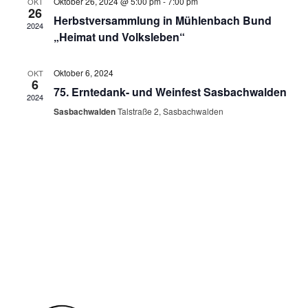
Oktober 26, 2024 @ 5:00 pm
-
7:00 pm
OKT
Naviga
26
Herbstversammlung in Mühlenbach Bund
2024
„Heimat und Volksleben“
Oktober 6, 2024
OKT
6
75. Erntedank- und Weinfest Sasbachwalden
2024
Sasbachwalden
Talstraße 2, Sasbachwalden