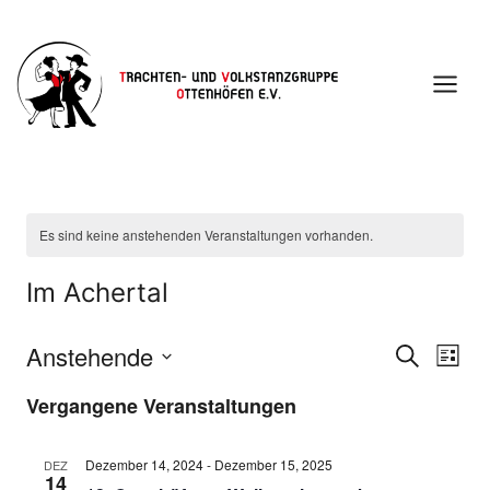
Zum
Inhalt
springen
Es sind keine anstehenden Veranstaltungen vorhanden.
Im Achertal
Anstehende
Suche
Ver
Verans
Liste
Datum
Ans
Vergangene Veranstaltungen
Suche
wählen.
Nav
und
Dezember 14, 2024
-
Dezember 15, 2025
DEZ
14